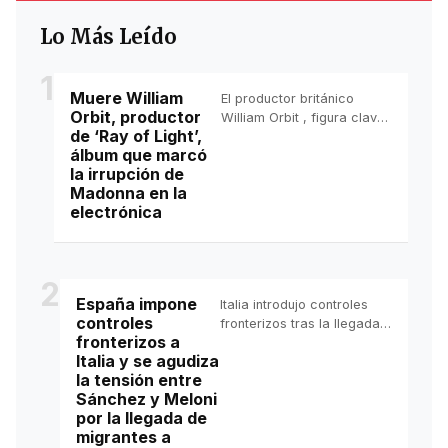
Lo Más Leído
1
Muere William
El productor británico
Orbit, productor
William Orbit , figura clave
de ‘Ray of Light’,
en la evolución del pop
álbum que marcó
electrónico durante los
la irrupción de
años noventa y principios
Madonna en la
de los 2000, murió a los 69
electrónica
años.
2
España impone
Italia introdujo controles
controles
fronterizos tras la llegada
fronterizos a
masiva de unos 78. 000
Italia y se agudiza
migrantes procedentes del
la tensión entre
vecino Marruecos al
Sánchez y Meloni
enclave español de Ceuta.
por la llegada de
España responde con una
migrantes a
medida recíproca.