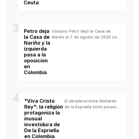
Ceuta
3
Petro deja
Gustavo Petro dejó la Casa de
la Casa de
Nariño el 7 de agosto de 2026 con
Nariño y la
honores militares y un discurso de
izquierda
despedida en el que defendió su
pasa a la
gestión, negó haber intentado
oposición
perpetuarse en el poder y reafirmó
en
que “el mandato popular se
Colombia
respeta”.
4
"Viva Cristo
El ultraderechista Abelardo
Rey": la religión
de la Espriella tomó posesión
protagoniza la
este 7 de agosto de
inusual
Presidencia de Colombia con
investidura de
una agenda totalmente
De la Espriella
opuesta al del saliente
en Colombia
Gustavo Petro.