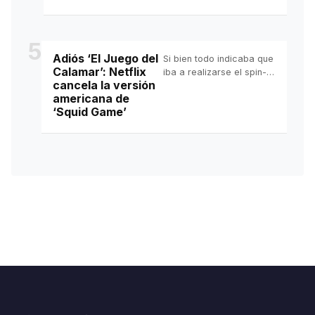
5
Adiós ‘El Juego del
Si bien todo indicaba que
Calamar’: Netflix
iba a realizarse el spin-
cancela la versión
off, pues ya se confirmó
americana de
que esto ha quedado
‘Squid Game’
descartado.