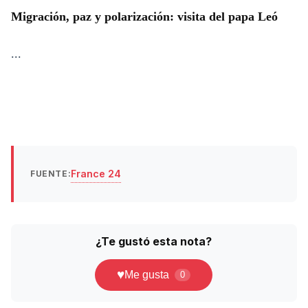
Migración, paz y polarización: visita del papa Leó
...
France 24
FUENTE:
¿Te gustó esta nota?
♥
Me gusta
0