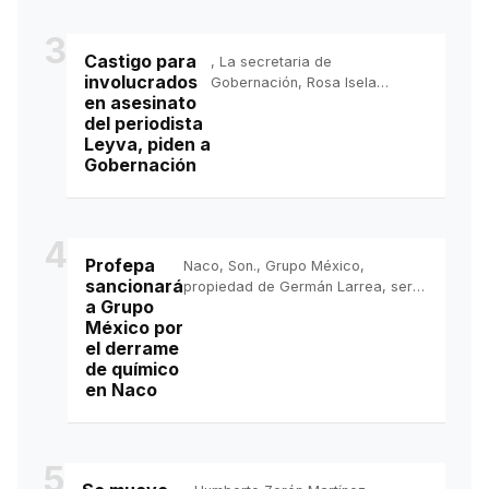
3
Castigo para
, La secretaria de
involucrados
Gobernación, Rosa Isela
en asesinato
Rodríguez, se reunió con
del periodista
familiares del periodista
Leyva, piden a
Alejandro Leyva, asesinado el
Gobernación
22 de julio en el municipio
oaxaqueño de San Pablo Etla.
4
Profepa
Naco, Son., Grupo México,
sancionará
propiedad de Germán Larrea, será
a Grupo
sancionado y deberá presentar un
México por
programa para remediar la zona
el derrame
afectada por el derrame de más
de químico
de 70 mil litros de hidrosulfuro de
en Naco
sodio en el ejido Cuauhtémoc,
municipio de Naco, provocado por
el descarrilamiento de uno de sus
trenes de Fer...
5