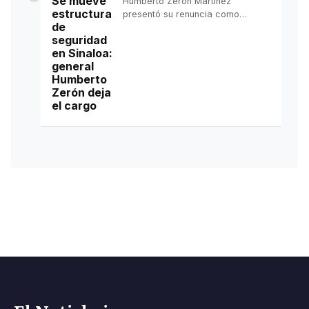
Se mueve
Humberto Zerón Martínez
estructura
presentó su renuncia como
de
subsecretario de Seguridad
seguridad
Pública, Prevención y Reinserción
en Sinaloa:
Social; tras un año y siete meses
general
en el Gobierno de Sinaloa
Humberto
regresará a la Secretaría de la
Zerón deja
Defensa Nacional.
el cargo