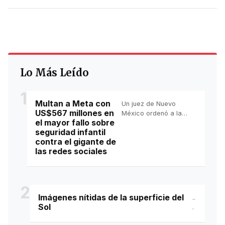
Lo Más Leído
1
Multan a Meta con
Un juez de Nuevo
US$567 millones en
México ordenó a la
el mayor fallo sobre
empresa matriz de
seguridad infantil
Instagram, Facebook y
contra el gigante de
WhatsApp pagar por el
las redes sociales
daño causado a los
niños.
2
Imágenes nítidas de la superficie del
..
Sol
.