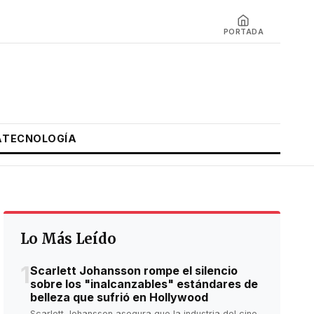
PORTADA
A
TECNOLOGÍA
Lo Más Leído
1
Scarlett Johansson rompe el silencio
sobre los "inalcanzables" estándares de
belleza que sufrió en Hollywood
Scarlett Johansson asegura que la industria del cine