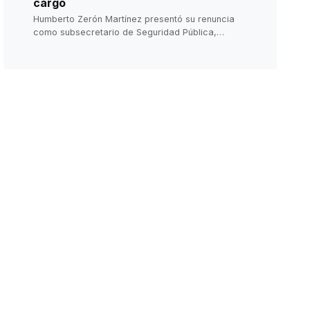
cargo
Humberto Zerón Martínez presentó su renuncia
como subsecretario de Seguridad Pública,
Prevención y Reinserción Social; tras un año y siete
meses en el Gobierno de Sinaloa regresará a la
Secretaría de la Defensa Nacional.