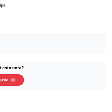
ipa.
ó esta nota?
gusta
0