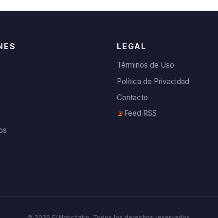
NES
LEGAL
Términos de Uso
Política de Privacidad
Contacto
📡
Feed RSS
os
©
2026
El Notichairo. Todos los derechos reservados.