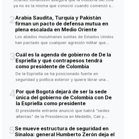
ya no es la misma que conoció cuando comenzó su
carrera.
2
Arabia Saudita, Turquía y Pakistán
firman un pacto de defensa mutua en
plena escalada en Medio Oriente
Los aliados musulmanes sunitas de Estados Unidos
han pactado que cualquier agresión militar que
sufra uno de ellos será considerada un ataque
3
Cuál es la agenda de gobierno de De la
contra todos, según el documento firmado por
Espriella y qué contrapesos tendrá
Arabia Saudita, Turquía y Pakistán en la ciudad de
como presidente de Colombia
La Meca este viernes 7 de agosto.
De la Espriella se ha posicionado fuerte en
seguridad y política exterior y quiere librar una
batalla cultural, pero su capacidad de ejecución es
4
Por qué Bogotá dejará de ser la sede
limitada.
única del gobierno de Colombia con De
la Espriella como presidente
El presidente entrante anunció que habrá "sedes
alternas" de la Presidencia en Medellín, Cali y
Barranquilla. ¿Es efectiva esta medida para lograr
5
Se mueve estructura de seguridad en
mayor descentralización.
Sinaloa: general Humberto Zerón deja el