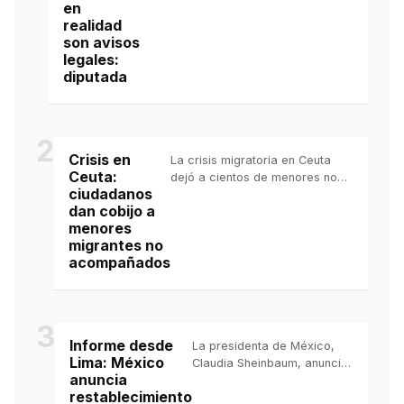
en
Chihuahua, María Eugenia Campos,
realidad
en realidad son notificaciones
son avisos
legales de las autoridades que
legales:
investigan las acusaciones en su
diputada
contra por supuestos actos de
“traición a la pa...
2
Crisis en
La crisis migratoria en Ceuta
Ceuta:
dejó a cientos de menores no
ciudadanos
acompañados sin espacio en
dan cobijo a
los centros de acogida,
menores
obligando a ciudadanos locales
migrantes no
a ofrecer cobijo. Mientras, Italia
acompañados
suspendió temporalmente el
acuerdo Schengen con España,
desatando un conflicto
diplomático en la Unión Europea.
3
Informe desde
La presidenta de México,
Lima: México
Claudia Sheinbaum, anunció
anuncia
el restablecimiento de las
restablecimiento
relaciones con Perú, luego