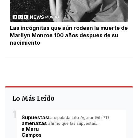
Las incógnitas que aún rodean la muerte de
Marilyn Monroe 100 años después de su
nacimiento
Lo Más Leído
1
Supuestas
La diputada Lilia Aguilar Gil (PT)
amenazas
afirmó que las supuestas
a Maru
“amenazas” que denunció haber
Campos
recibido la gobernadora panista de