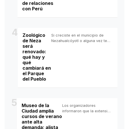
de relaciones
de que el Gobierno de la
con Perú
presidenta Keiko Fujimori
otorgó el salvoconducto a la
exprimera ministra Betssy
Chávez. La Cancillería
4
peruana afirmó que en Perú
Zoológico
Si creciste en el municipio de
no existe persecución
de Neza
Nezahualcóyotl o alguna vez te
política.
será
lanzaste a dar la vuelta por el
renovado:
Parque del Pueblo , seguramente
qué hay y
recuerdas el trenecito o el lago.
qué
Ahora, este zoológico de Neza se
cambiará en
prepara para una transformación.
el Parque
del Pueblo
5
Museo de la
Los organizadores
Ciudad amplía
informaron que la extensión
cursos de verano
busca brindar a más
ante alta
infancias y juventudes un
demanda; alista
espacio de aprendizaje