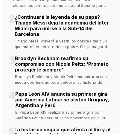
elecciones primarias demócratas al Senado por
Michigan, consolidándose como una de las voces
2
¿Continuará la leyenda de su papá?
progresistas más influyentes.
Thiago Messi deja la academia del Inter
Miami para unirse a la Sub-14 del
Barcelona
Thiago Messi volverá a vestir los colores del club
que marcó la carrera de su padre. El hijo mayor de
Lionel Messi y Antonela Roccuzzo dejará la
3
Brooklyn Beckham reafirma su
academia del Inter Miami para incorporarse al
compromiso con Nicola Peltz: 'Prometo
equipo Sub-14 del FC Barcelona a partir de
protegerte siempre'
noviembre de 2026, cuando cumpla 14 años.
Brooklyn Beckham y Nicola Peltz encontraron una
nueva oportunidad para celebrar su historia de
amor. La pareja celebró el primer aniversario de la
4
Papa León XIV anuncia su primera gira
renovación de sus votos matrimoniales con
por América Latina: se alistan Uruguay,
románticas publicaciones.
Argentina y Perú
El Papa León XIV realizará su primera gira por
América Latina del 6 al 17 de noviembre de 2026,
visitando Uruguay, Argentina y Perú. En este último,
5
La histórica sequía que afecta al Rin y al
el papa permanecerá siete días, la visita más larga