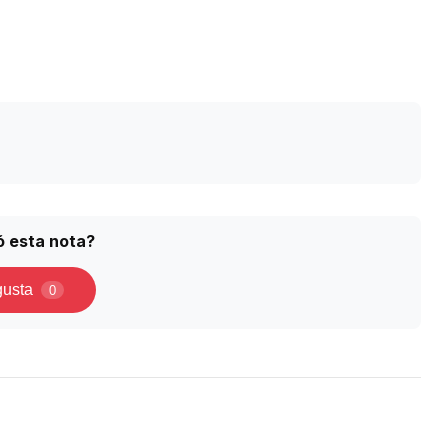
ó esta nota?
gusta
0