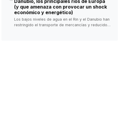
Danubio, los principales ríos de Europa
en la historia del país.
(y que amenaza con provocar un shock
económico y energético)
Los bajos niveles de agua en el Rin y el Danubio han
restringido el transporte de mercancías y reducido
la producción de electricidad.