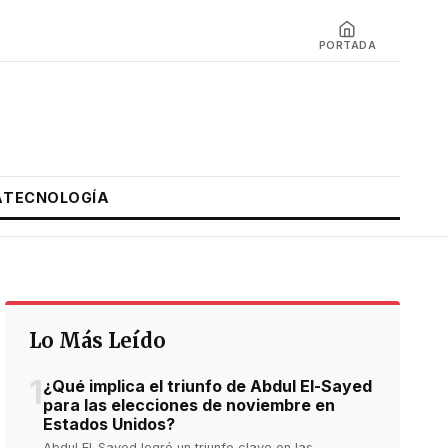
PORTADA
A
TECNOLOGÍA
Lo Más Leído
1
¿Qué implica el triunfo de Abdul El-Sayed
para las elecciones de noviembre en
Estados Unidos?
Abdul El-Sayed logró un triunfo clave en las